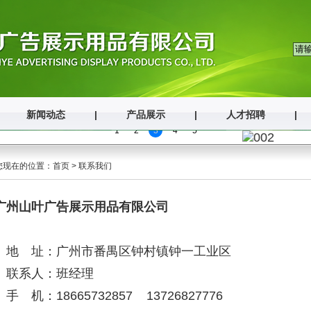
新闻动态
|
产品展示
|
人才招聘
|
1
2
3
4
5
您现在的位置：
首页
> 联系我们
广州山叶广告展示用品有限公司
 址：广州市番禺区钟村镇钟一工业区
系人：班经理
机：18665732857 13726827776