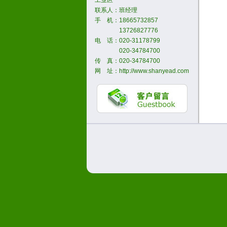
工业区
电 
联系人：班经理
传
手 机：18665732857
13726827776
网
电 话：020-31178799
020-34784700
传 真：020-34784700
网 址：http://www.shanyead.com